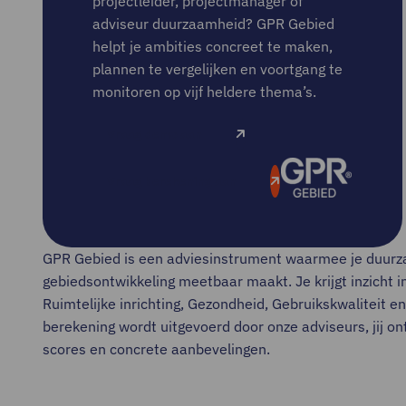
projectleider, projectmanager of
adviseur duurzaamheid? GPR Gebied
helpt je ambities concreet te maken,
plannen te vergelijken en voortgang te
monitoren op vijf heldere thema’s.
Vraag demo aan
Vraag berekening aan
GPR Gebied is een adviesinstrument waarmee je duurz
gebiedsontwikkeling meetbaar maakt. Je krijgt inzicht in
Ruimtelijke inrichting, Gezondheid, Gebruikskwaliteit
berekening wordt uitgevoerd door onze adviseurs, jij o
scores en concrete aanbevelingen.