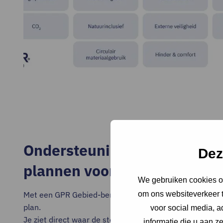
Ondersteuning bij maken v
Dez
plannen voor gebieden
We gebruiken cookies om
om ons websiteverkeer t
Met een GPR Gebied-berekening krijg je snel inzicht in
plan.
voor social media, 
Je ziet direct waar de sterke en zwakkere punten liggen
informatie die u aan z