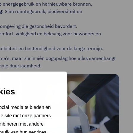
op energiegebruik en hernieuwbare bronnen.
g
: Slim ruimtegebruik, biodiversiteit en
fomgeving die gezondheid bevordert.
omfort, veiligheid en beleving voor bewoners en
exibiliteit en bestendigheid voor de lange termijn.
hema’s, maar zie in één oogopslag hoe alles samenhangt
imale duurzaamheid.
kies
ocial media te bieden en
e site met onze partners
ombineren met andere
bruik van hun services.