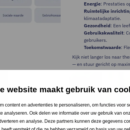
Energie
: Prestaties 
Ruimtelijke inrichtin
klimaatadaptatie.
Gezondheid
: Een lee
Gebruikskwaliteit
: C
gebruikers.
Toekomstwaarde
: Fl
Kijk niet langer los naar t
— en stuur gericht op max
an duurzame
e website maakt gebruik van coo
 content en advertenties te personaliseren, om functies voor s
e analyseren. Ook delen we informatie over uw gebruik van onz
 de duurzaamheid van jouw
adverteren en analyse. Deze partners kunnen deze gegevens c
 én hoe je kunt
e heeft verstrekt of die ze hebben verzameld op basis van uw ge