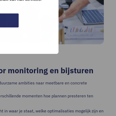
r monitoring en bijsturen
 duurzame ambities naar meetbare en concrete
verschillende momenten hoe plannen presteren ten
t in waar je staat, welke optimalisaties mogelijk zijn en