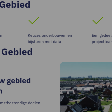
 Gebied
en
Keuzes onderbouwen en
Eén gedeel
bijsturen met data
projecttea
 Gebied
w gebied
n
mstbestendige doelen.