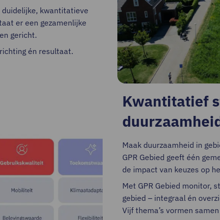
uidelijke, kwantitatieve
taat er een gezamenlijke
en gericht.
ichting én resultaat.
Kwantitatief s
duurzaamhei
Maak duurzaamheid in gebi
GPR Gebied geeft één gemee
de impact van keuzes op he
Met GPR Gebied monitor, st
gebied – integraal én overzi
Vijf thema’s vormen same