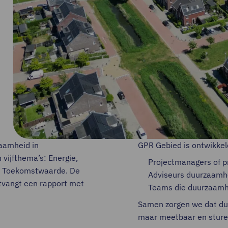
aamheid in
GPR Gebied is ontwikkel
 vijfthema’s: Energie,
Projectmanagers of pr
 en Toekomstwaarde. De
Adviseurs duurzaamh
ntvangt een rapport met
Teams die duurzaamhe
Samen zorgen we dat du
maar meetbaar en sturen