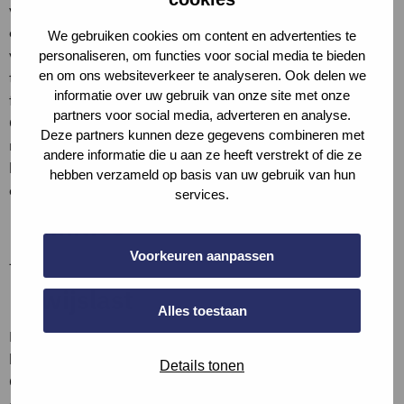
voor de methode ‘Adaptief vermogen’ zijn terug te vinden
onder de handleidingen. De methode geeft een indicatie
We gebruiken cookies om content en advertenties te
van het adaptief vermogen van een gebouw in de
personaliseren, om functies voor social media te bieden
en om ons websiteverkeer te analyseren. Ook delen we
toekomst, en wordt verder doorontwikkeld op basis van
informatie over uw gebruik van onze site met onze
feedback uit de markt.
partners voor social media, adverteren en analyse.
Omdat het een methode in ontwikkeling is, mag deze nog
Deze partners kunnen deze gegevens combineren met
niet worden toegepast bij projecten die onder de GPR
andere informatie die u aan ze heeft verstrekt of die ze
kwaliteitsborging worden uitgevoerd. Bijvoorbeeld voor een
hebben verzameld op basis van uw gebruik van hun
certificaat of MIA-aanvraag.
services.
Definities
Voorkeuren aanpassen
–
Bewijslast
Alles toestaan
Beschrijf de situatie en lever een berekening aan volgens
het bestand ‘Adaptief vermogen, Rekenhulpmiddelen GPR
Details tonen
Gebouw’. Voeg de berekening bij de bijlages bij de vraag of