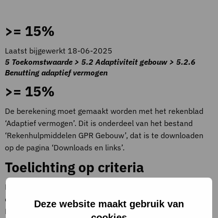
>= 15%
Laatst bijgewerkt 18-06-2025
5 Toekomstwaarde > 5.2 Adaptiviteit gebouw > 5.2.6
Benutting adaptief vermogen
>= 15%
De berekening moet gemaakt worden met het rekenblad
‘Adaptief vermogen’. Dit is onderdeel van het bestand
‘Rekenhulpmiddelen GPR Gebouw’, dat is te downloaden
op de pagina ‘Downloads en links’.
Toelichting op criteria
Kies de optie die past bij het gewogen percentage benut,
dat volgt uit de berekening.
Deze website maakt gebruik van
De gebruikersinstructie en het onderbouwingsdocument
cookies