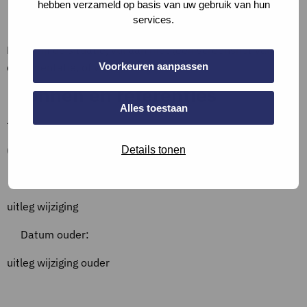
hebben verzameld op basis van uw gebruik van hun
Bewijslast
services.
Beschrijf de situatie, vul aan met (een screenshot van)
Voorkeuren aanpassen
documentatie, of verwijs hiernaar.
Bronnen en referenties
Alles toestaan
–
Overzicht wijzigingen
Details tonen
Datum:
uitleg wijziging
Datum ouder:
uitleg wijziging ouder