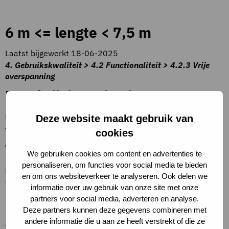
6 m <= lengte < 7,5 m
Laatst bijgewerkt 18-06-2025
4. Gebruikskwaliteit > 4.2 Functionaliteit > 4.2.3 Vrije
overspanning
Beschrijving criteria
De lengte betreft de meest voorkomende overspanning
Deze website maakt gebruik van
tussen dragende wanden in het gebouw.
cookies
Toelichting op criteria
We gebruiken cookies om content en advertenties te
personaliseren, om functies voor social media te bieden
Bij een draagstructuur met kolommen en balken geldt
en om ons websiteverkeer te analyseren. Ook delen we
‘lengte >= 7,5m’.
informatie over uw gebruik van onze site met onze
partners voor social media, adverteren en analyse.
Definities
Deze partners kunnen deze gegevens combineren met
andere informatie die u aan ze heeft verstrekt of die ze
–