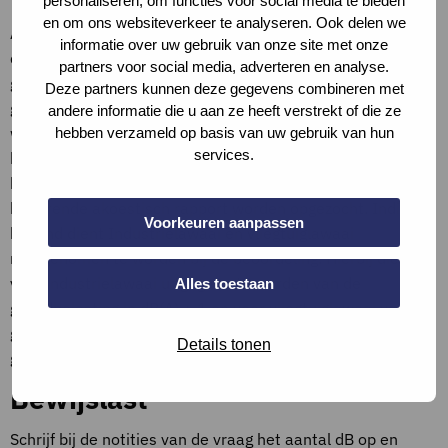
personaliseren, om functies voor social media te bieden
en om ons websiteverkeer te analyseren. Ook delen we
Alle gemeenten hebben geluidskaarten opgesteld waarop
informatie over uw gebruik van onze site met onze
de geluidbelasting is af te lezen. Als er geen
partners voor social media, adverteren en analyse.
geluidrapportage beschikbaar is kan hiervan gebruik
Deze partners kunnen deze gegevens combineren met
gemaakt worden voor de invulling van dit onderdeel. Zie de
andere informatie die u aan ze heeft verstrekt of die ze
website van de betreffende gemeente. Op
hebben verzameld op basis van uw gebruik van hun
services.
https://omgevingswet.overheid.nl/regels-op-de-kaart/kan
het betreffende bestemmingsplan en het daarbij
behorende akoestisch rapport worden opgezocht. Indien
Voorkeuren aanpassen
bekend dient Industrielawaai en vliegtuiglawaai
meegenomen te worden bij de beoordeling. Hierbij dient
voor industrielawaai uitgegaan te worden van de
Alles toestaan
geluidbelasting in dB(A) + 1 en voor vliegtuiglawaai van de
geluidbelasting Lden in dB + 6. Zie voor het begrip dove
Details tonen
gevel de omschrijving in de Besluit kwaliteit leefomgeving.
Bewijslast
Schrijf bij de notities van de vraag het aantal dB op en