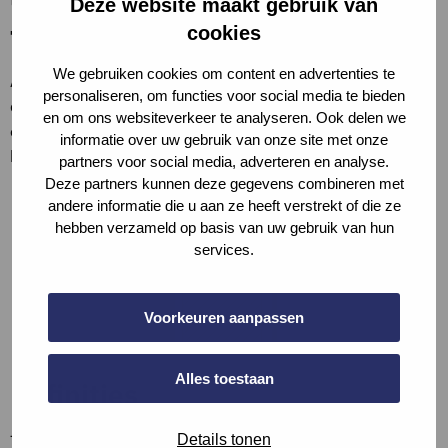
toegankelijkheid.
Deze website maakt gebruik van
Toelichting op criteria
cookies
We gebruiken cookies om content en advertenties te
Aan beide kanten van de deur moet de breedte en de
personaliseren, om functies voor social media te bieden
diepte van het gebruiksvlak gemeten worden. Hierbij moet
en om ons websiteverkeer te analyseren. Ook delen we
of de diepte of de breedte aan weerzijden voldoen aan de
informatie over uw gebruik van onze site met onze
bandbreedte of er zijn drempels aanwezig.
partners voor social media, adverteren en analyse.
Deze partners kunnen deze gegevens combineren met
andere informatie die u aan ze heeft verstrekt of die ze
hebben verzameld op basis van uw gebruik van hun
services.
Voorkeuren aanpassen
Alles toestaan
Definities
–
Details tonen