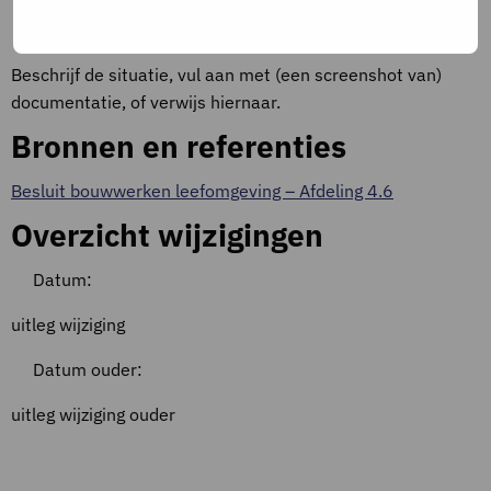
Bewijslast
Beschrijf de situatie, vul aan met (een screenshot van)
documentatie, of verwijs hiernaar.
Bronnen en referenties
Besluit bouwwerken leefomgeving – Afdeling 4.6
Overzicht wijzigingen
Datum:
uitleg wijziging
Datum ouder:
uitleg wijziging ouder