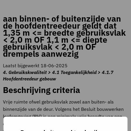
aan binnen- of buitenzijde van
de hoofdentreedeur geldt dat
1,35 m <= breedte gebruiksvlak
< 2,0 m OF 1,1 m <= diepte
gebruiksvlak < 2,0 m OF
drempels aanwezig
Laatst bijgewerkt 18-06-2025
4. Gebruikskwaliteit > 4.1 Toegankelijkheid > 4.1.7
Hoofdentreedeur gebouw
Beschrijving criteria
Vrije ruimte ofwel gebruiksvlak zowel aan buiten- als
binnenzijde van de deur. Volgens het Besluit bouwwerken
leefomgeving (Bbl) is een minimale vrije breedte van een
doorgang vereist. Deze maat is geschikt voor voldoende