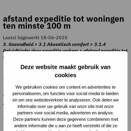
afstand expeditie tot woningen
ten minste 100 m
Laatst bijgewerkt 18-06-2025
3. Gezondheid > 3.1 Akoestisch comfort > 3.1.4
Geluidhinder door expeditie verkeer > afstand expeditie tot
woningen ten minste 100 m
Beschrijving criteria
Deze website maakt gebruik van
cookies
In de praktijk blijkt dat bij een afstand van hemelsbreed
100 m het geluidniveau van een vrachtwagen met
We gebruiken cookies om content en advertenties te
personaliseren, om functies voor social media te bieden
draaiende koeling is gereduceerd tot ongeveer 50 dB(A)
en om ons websiteverkeer te analyseren. Ook delen we
Toelichting op criteria
informatie over uw gebruik van onze site met onze
partners voor social media, adverteren en analyse.
–
Deze partners kunnen deze gegevens combineren met
andere informatie die u aan ze heeft verstrekt of die ze
Definities