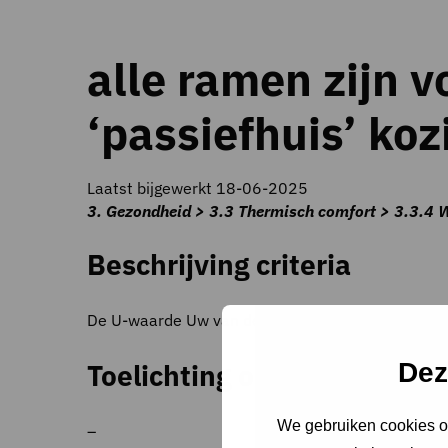
alle ramen zijn 
‘passiefhuis’ koz
Laatst bijgewerkt 18-06-2025
3. Gezondheid > 3.3 Thermisch comfort > 3.3.4 Wi
Beschrijving criteria
De U-waarde Uw van de ramen (inclusief invloed 
Dez
Toelichting op criteria
We gebruiken cookies om
–