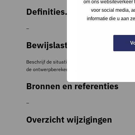
om ons websiteverkeer t
Definities.
voor social media, 
informatie die u aan z
–
Bewijslast
V
Beschrijf de situatie. Indien mogelijk maak een f
de ontwerpberekening voldoen omgevingsvergunning 
Bronnen en referenties
–
Overzicht wijzigingen