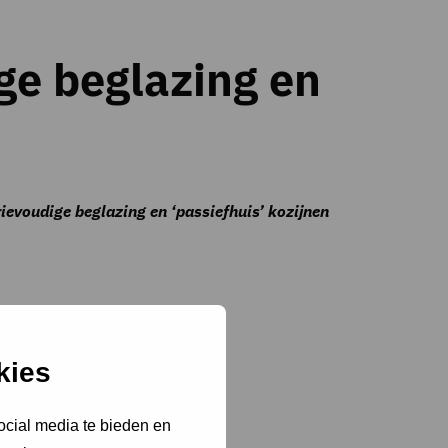
ige beglazing en
ievoudige beglazing en ‘passiefhuis’ kozijnen
kies
ocial media te bieden en