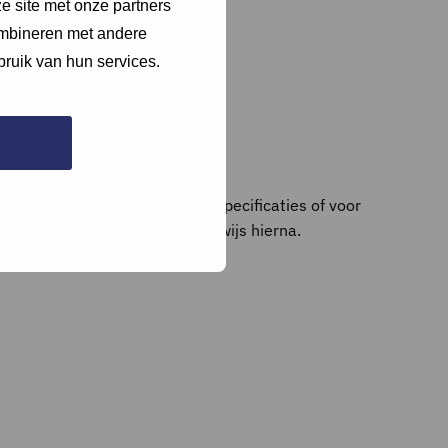
e site met onze partners
ombineren met andere
bruik van hun services.
nkoopfactuur aan met product specificaties of voor
 of een apart document en verwijs hierna.