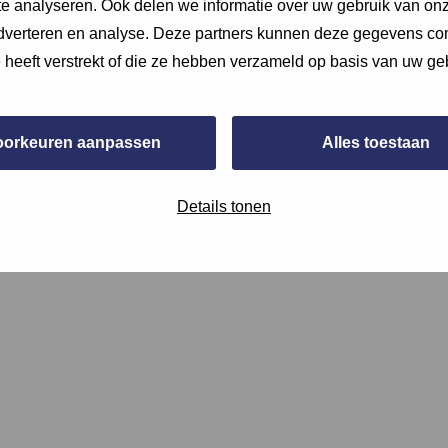
e analyseren. Ook delen we informatie over uw gebruik van onz
adverteren en analyse. Deze partners kunnen deze gegevens c
e heeft verstrekt of die ze hebben verzameld op basis van uw ge
oorkeuren aanpassen
Alles toestaan
oto tijdens de opname van het installatiesysteem, lever een aa
Details tonen
installatietekeningen. Voeg deze bij de bijlages bij de vraag