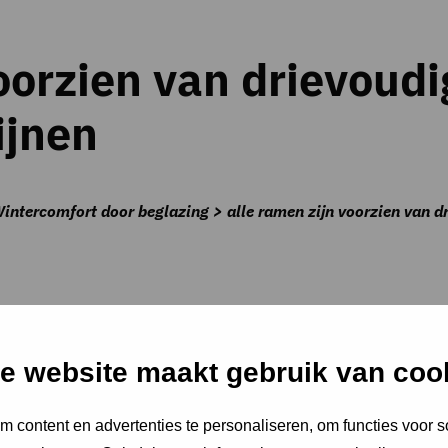
voorzien van drievoud
ijnen
ntercomfort door beglazing > alle ramen zijn voorzien van dr
kozijnen) bedraagt max. 1,0 W/m2K.
e website maakt gebruik van coo
 content en advertenties te personaliseren, om functies voor s