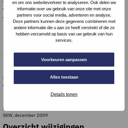
oppervlakte door schachtruimte is beperkt, wordt niet aan
en om ons websiteverkeer te analyseren. Ook delen we
de minimummaat voldaan.
informatie over uw gebruik van onze site met onze
partners voor social media, adverteren en analyse.
Toelichting op criteria
Deze partners kunnen deze gegevens combineren met
andere informatie die u aan ze heeft verstrekt of die ze
–
hebben verzameld op basis van uw gebruik van hun
services.
Definities
–
Voorkeuren aanpassen
Bewijslast
Alles toestaan
Beschrijf de situatie, vul aan met een foto van de opname
of (een screenshot van) documentatie, of verwijs hiernaar.
Bronnen en referenties
Details tonen
Eis afgeleid uit: WoonKeur basispakket en pluspakket Zorg,
SKW, december 2009
Overzicht wijzigingen