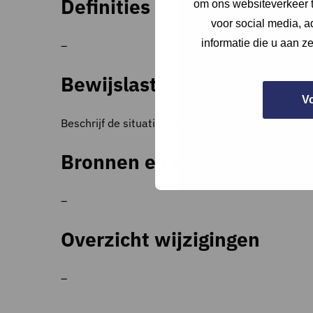
Definities
om ons websiteverkeer t
voor social media, 
informatie die u aan z
–
Bewijslast
V
Beschrijf de situatie. Lever een aankoopfactuur aa
Bronnen en referenties
–
Overzicht wijzigingen
–