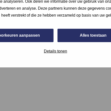
e analyseren. Ook delen we informatie over uw gebruik van onz
adverteren en analyse. Deze partners kunnen deze gegevens c
e heeft verstrekt of die ze hebben verzameld op basis van uw ge
oorkeuren aanpassen
Alles toestaan
n met product specificaties. Voeg deze bij de bijlages bij de v
Details tonen