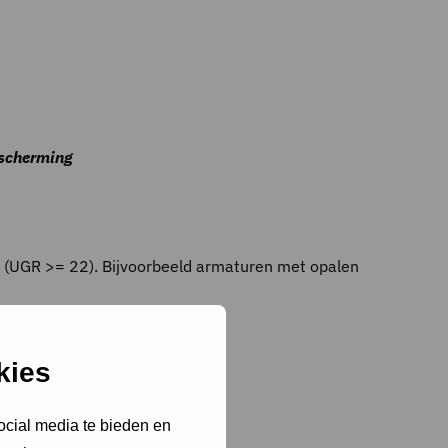
fscherming
n (UGR >= 22). Bijvoorbeeld armaturen met opalen
kies
ocial media te bieden en