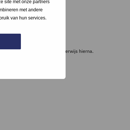
e site met onze partners
ombineren met andere
bruik van hun services.
raag of een apart document en verwijs hierna.