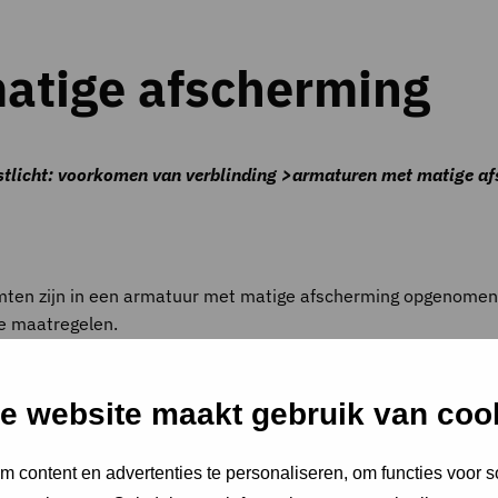
atige afscherming
stlicht: voorkomen van verblinding >armaturen met matige a
ruimten zijn in een armatuur met matige afscherming opgenome
le maatregelen.
e website maakt gebruik van coo
ldaan aan klasse B en C uit het PvE Frisse Scholen 2021.
 content en advertenties te personaliseren, om functies voor s