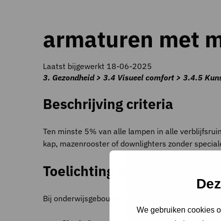
armaturen met m
Laatst bijgewerkt 18-06-2025
3. Gezondheid > 3.4 Visueel comfort > 3.4.5 Kun
Beschrijving criteria
Ten minste 5% van alle lampen in alle verblijfs
kap, mazenrooster of downlighters zonder specia
Toelichting op criteria
Dez
Bij onderwijsgebouwen wordt met dit criterium vo
We gebruiken cookies om