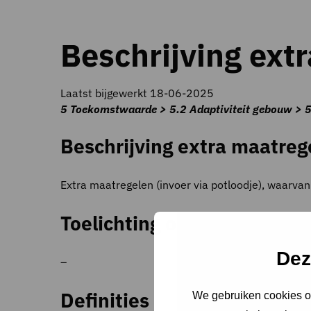
Beschrijving ext
Laatst bijgewerkt 18-06-2025
5 Toekomstwaarde > 5.2 Adaptiviteit gebouw > 5
Beschrijving extra maatreg
Extra maatregelen (invoer via potloodje), waar
Toelichting op criteria
Dez
–
Definities
We gebruiken cookies om