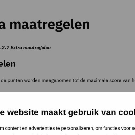
ra maatregelen
.2.7 Extra maatregelen
elen
van de punten worden meegenomen tot de maximale score van 
e website maakt gebruik van coo
 content en advertenties te personaliseren, om functies voor s