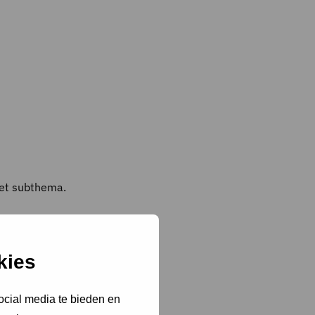
het subthema.
kies
ocial media te bieden en