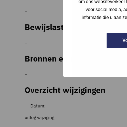
om ons websiteverkeer t
voor social media, 
–
informatie die u aan z
Bewijslast
V
–
Bronnen en referenties
–
Overzicht wijzigingen
Datum:
uitleg wijziging