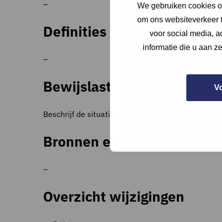
–
We gebruiken cookies om
om ons websiteverkeer t
Definities
voor social media, 
informatie die u aan z
–
Bewijslast
V
Beschrijf de situatie, vul (indien punten worden 
Bronnen en referenties
–
Overzicht wijzigingen