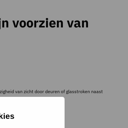
jn voorzien van
gheid van zicht door deuren of glasstroken naast
kies