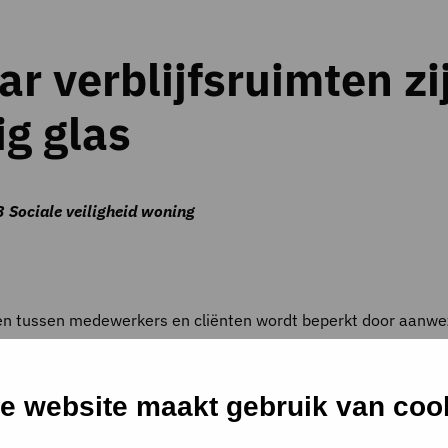
r verblijfsruimten zi
ig glas
3 Sociale veiligheid woning
 tussen medewerkers en cliënten wordt beperkt door aanwezi
e website maakt gebruik van coo