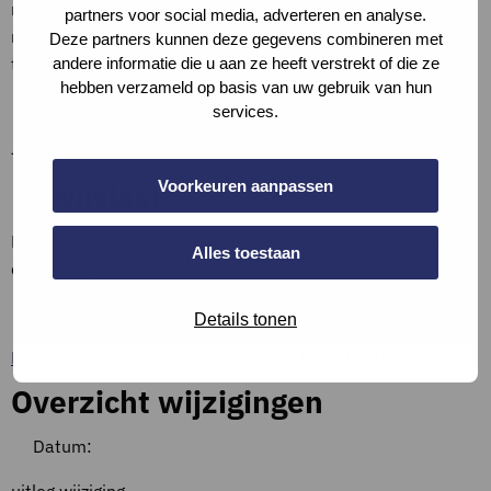
minimale vrije breedte van een doorgang vereist. Deze
partners voor social media, adverteren en analyse.
maat – ten minste 0,85 m – is geschikt voor voldoende
Deze partners kunnen deze gegevens combineren met
toegankelijkheid van onder meer utiliteit. (Bbl, art. 4.180)
andere informatie die u aan ze heeft verstrekt of die ze
hebben verzameld op basis van uw gebruik van hun
Definities
services.
–
Bewijslast
Voorkeuren aanpassen
Beschrijf de situatie, vul aan met (een screenshot van)
Alles toestaan
documentatie, of verwijs hiernaar.
Bronnen en referenties
Details tonen
Besluit bouwwerken leefomgeving – Artikel 4.180
Overzicht wijzigingen
Datum: