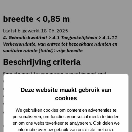
breedte < 0,85 m
Laatst bijgewerkt 18-06-2025
4. Gebruikskwaliteit > 4.1 Toegankelijkheid > 4.1.11
Verkeersruimte, van entree tot bezoekbare ruimten en
sanitaire ruimte (toilet): vrije breedte
Beschrijving criteria
Smalste maat tussen muren is maatgevend, met
uitzondering van een plaatselijke versmalling: tot 1,2 m
over een lengte van maximaal 3 m en tot 850 mm over
Deze website maakt gebruik van
een lengte van maximaal 300 mm. De verkeersruimte is
cookies
drempelloos (<= 20 mm).
We gebruiken cookies om content en advertenties te
Toelichting op criteria
personaliseren, om functies voor social media te bieden
en om ons websiteverkeer te analyseren. Ook delen we
Volgens het Besluit bouwwerken leefomgeving (Bbl) is een
informatie over uw gebruik van onze site met onze