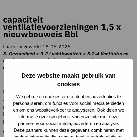
capaciteit
ventilatievoorzieningen 1,5 x
nieuwbouweis Bbl
Laatst bijgewerkt 18-06-2025
3. Gezondheid > 3.2 Luchtkwaliteit > 3.2.4 Ventilatie en
regelgeving > capaciteit ventilatievoorzieningen 1,5 x
nieuwbouweis Bbl
Deze website maakt gebruik van
Beschrijving criteria
cookies
Er wordt voldaan aan klasse A uit het PvE Frisse Scholen
We gebruiken cookies om content en advertenties te
2021. De capaciteit bedraagt ten minste 12 dm3/s per
personaliseren, om functies voor social media te bieden
persoon. Dit is ongeveer 1,5x zo groot als de minimumeis
en om ons websiteverkeer te analyseren. Ook delen we
in het Bbl voor nieuwbouw. CO2 concentratie van de
informatie over uw gebruik van onze site met onze
binnen lucht bedraagt maximaal 800 ppm.
partners voor social media, adverteren en analyse.
Deze partners kunnen deze gegevens combineren met
Toelichting op criteria
andere informatie die u aan ze heeft verstrekt of die ze