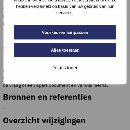
hebben verzameld op basis van uw gebruik van hun
Voor het verkrijgen van een GPR Certificaat is het van
services.
belang dat er metingen gedaan zijn die aantonen dat aan
deze maatregel wordt voldaan.
Definities
Voorkeuren aanpassen
–
Alles toestaan
Bewijslast
Details tonen
Een ventilatie capaciteit berekening is verplicht om te
voldoen aan deze maatregel. Voeg deze bij de bijlages bij
de vraag of een apart document en verwijs hierna.
Bronnen en referenties
–
Overzicht wijzigingen