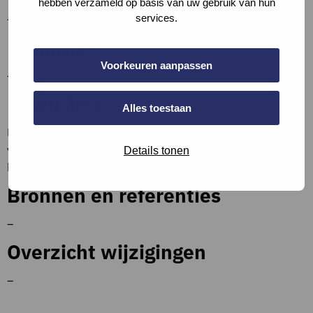
hebben verzameld op basis van uw gebruik van hun
–
services.
Definities
Voorkeuren aanpassen
–
Bewijslast
Alles toestaan
Beschrijf de situatie en lever een (ontwerp) berekening
volgens NEN2057 aan. Voeg de berekening bij de bijlages
Details tonen
bij de vraag of een apart document en verwijs hierna.
Bronnen en referenties
–
Overzicht wijzigingen
–