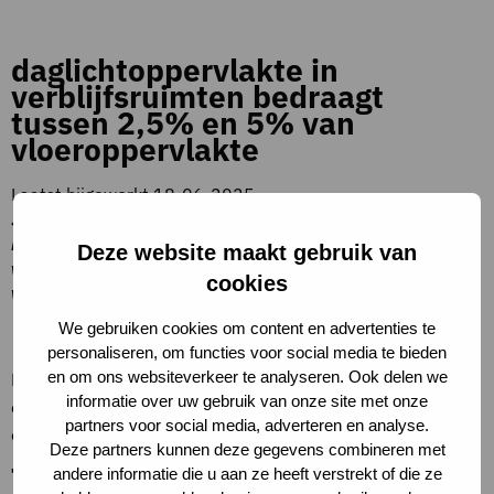
daglichtoppervlakte in
verblijfsruimten bedraagt
tussen 2,5% en 5% van
vloeroppervlakte
Laatst bijgewerkt 18-06-2025
3. Gezondheid > 3.4 Visueel comfort > 3.4.2
Daglichttoetreding > daglichtoppervlakte in
Deze website maakt gebruik van
verblijfsruimten bedraagt tussen 2,5% en 5% van
cookies
vloeroppervlakte
Beschrijving criteria
We gebruiken cookies om content en advertenties te
personaliseren, om functies voor social media te bieden
en om ons websiteverkeer te analyseren. Ook delen we
De daglichtoppervlakte betreft de equivalente
informatie over uw gebruik van onze site met onze
daglichtoppervlakte, te berekenen volgens NEN 2057. Kies
partners voor social media, adverteren en analyse.
één van de drie opties.
Deze partners kunnen deze gegevens combineren met
Toelichting op criteria
andere informatie die u aan ze heeft verstrekt of die ze