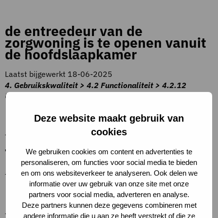
de entreedeur van de
zorgwoning is te openen vanuit
de hoofdslaapkamer
Laatst bijgewerkt 18-06-2025
4. Gebruikskwaliteit > 4.2 Functionaliteit > 4.2.12
Uitrusting zorgwoning
Beschrijving criteria
Deze website maakt gebruik van
cookies
–
Toelichting op criteria
We gebruiken cookies om content en advertenties te
personaliseren, om functies voor social media te bieden
–
en om ons websiteverkeer te analyseren. Ook delen we
informatie over uw gebruik van onze site met onze
Definities
partners voor social media, adverteren en analyse.
Deze partners kunnen deze gegevens combineren met
–
andere informatie die u aan ze heeft verstrekt of die ze