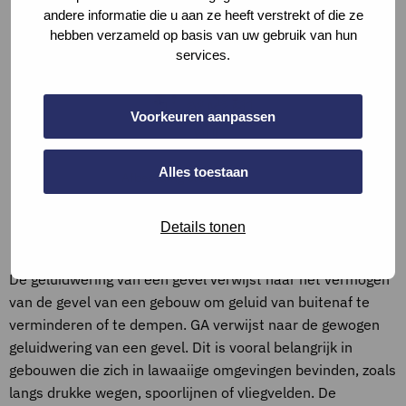
andere informatie die u aan ze heeft verstrekt of die ze
hebben verzameld op basis van uw gebruik van hun
services.
Voorkeuren aanpassen
Alles toestaan
Afbeelding 3. Balans
ventilatie
Details tonen
Definities
De geluidwering van een gevel verwijst naar het vermogen
van de gevel van een gebouw om geluid van buitenaf te
verminderen of te dempen. GA verwijst naar de gewogen
geluidwering van een gevel. Dit is vooral belangrijk in
gebouwen die zich in lawaaiige omgevingen bevinden, zoals
langs drukke wegen, spoorlijnen of vliegvelden. De