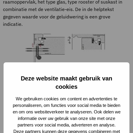
raamoppervlak, het type glas, type rooster of suskast in
combinatie met de ventilatie-eis. De in de helptekst
gegeven waarde voor de geluidwering is een grove
indicatie.
Afbeelding 1. Dubbele kierdichting
Deze website maakt gebruik van
cookies
We gebruiken cookies om content en advertenties te
personaliseren, om functies voor social media te bieden
en om ons websiteverkeer te analyseren. Ook delen we
Afbeelding 2. Akoestisch glas
informatie over uw gebruik van onze site met onze
partners voor social media, adverteren en analyse.
Deze partners kunnen deze gegevens combineren met