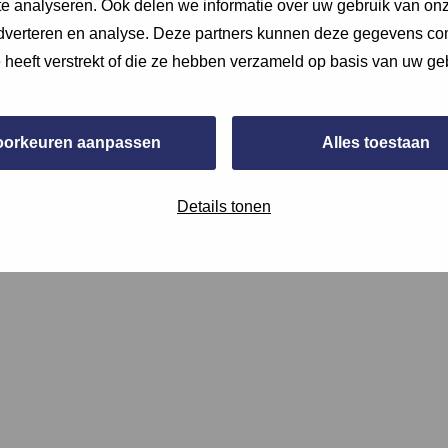
e analyseren. Ook delen we informatie over uw gebruik van onz
adverteren en analyse. Deze partners kunnen deze gegevens c
e heeft verstrekt of die ze hebben verzameld op basis van uw ge
oorkeuren aanpassen
Alles toestaan
e opname of (een screenshot van) documentatie, of verwijs hier
Details tonen