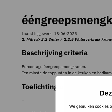
ééngreepsmengk
Laatst bijgewerkt 18-06-2025
2. Milieu> 2.2 Water > 2.2.5 Waterverbruik kra
Beschrijving criteria
Percentage ééngreepsmengkranen.
Ten minste de tappunten in de keuken en badkam
Toelichting op criteria
Dez
–
We gebruiken cookies om