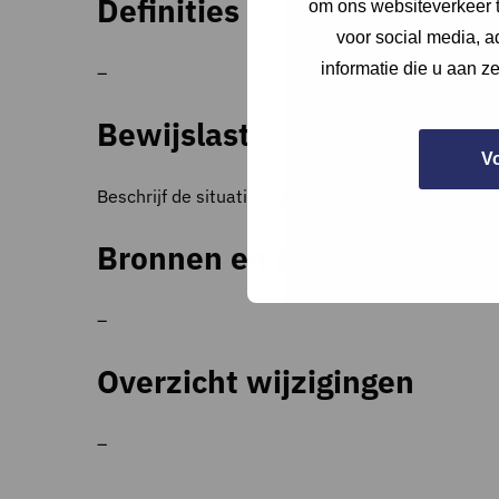
Definities
om ons websiteverkeer t
voor social media, 
informatie die u aan z
–
Bewijslast
V
Beschrijf de situatie, vul aan met een foto van d
Bronnen en referenties
–
Overzicht wijzigingen
–