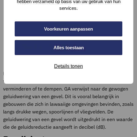
hebben verzameld op basis van uw gebruik van hun
services.
Voorkeuren aanpassen
Afbeelding 2. Klepramen
Alles toestaan
Definities
Details tonen
De geluidwering van een gevel verwijst naar het vermogen
van de gevel van een gebouw om geluid van buitenaf te
verminderen of te dempen. GA verwijst naar de gewogen
geluidwering van een gevel. Dit is vooral belangrijk in
gebouwen die zich in lawaaiige omgevingen bevinden, zoals
langs drukke wegen, spoorlijnen of vliegvelden. De
geluidwering van een gevel wordt uitgedrukt in een waarde
die de geluidsreductie aangeeft in decibel (dB).