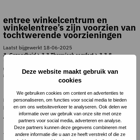
entree winkelcentrum en
winkelentree’s zijn voorzien van
tochtwerende voorzieningen
Laatst bijgewerkt 18-06-2025
3. Gezondheid > 3.3 Thermisch comfort > 3.3.8
Wintercomfort door overige kenmerken > entree
winkelcentrum en winkelentree’s zijn voorzien van
Deze website maakt gebruik van
tochtwerende voorzieningen
cookies
Beschrijving criteria
We gebruiken cookies om content en advertenties te
Entree’s zijn voorzien van tourniquets, tochtsluizen of
personaliseren, om functies voor social media te bieden
en om ons websiteverkeer te analyseren. Ook delen we
hittegordijn.
informatie over uw gebruik van onze site met onze
Toelichting op criteria
partners voor social media, adverteren en analyse.
Deze partners kunnen deze gegevens combineren met
–
andere informatie die u aan ze heeft verstrekt of die ze