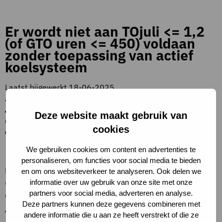
Er wordt niet aan TOjuli <= 1,2
(of GTO uren <= 450) voldaan
zonder toepassing van actief
koelsysteem
Laatst bijgewerkt 18-06-2025
3. Gezondheid > 3.3 Thermisch comfort> 3.3.3
Zomercomfort (TOjuli) > Er wordt niet aan TOjuli <= 1,2
Deze website maakt gebruik van
(of GTO uren <= 450) voldaan zonder toepassing van
cookies
actief koelsysteem
Beschrijving criteria
We gebruiken cookies om content en advertenties te
personaliseren, om functies voor social media te bieden
Het TOjuli getal voldoet aan de omgevingsregeling ieis
en om ons websiteverkeer te analyseren. Ook delen we
informatie over uw gebruik van onze site met onze
(maximaal 1,2). Dit komt ongeveer overeen met 450 GTO
partners voor social media, adverteren en analyse.
uren berekend conform bijlage XVI omgevingsregeling.
Deze partners kunnen deze gegevens combineren met
Toelichting op criteria
andere informatie die u aan ze heeft verstrekt of die ze