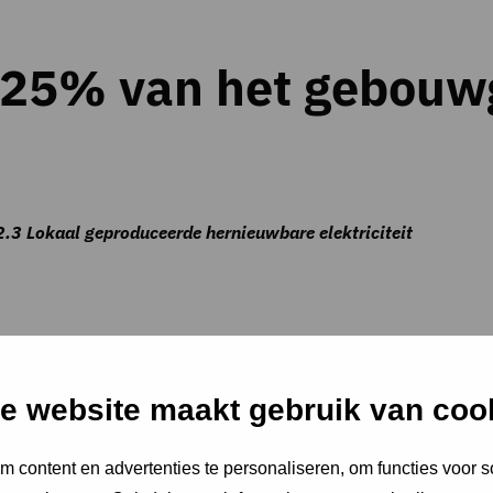
n 25% van het gebou
2.3 Lokaal geproduceerde hernieuwbare elektriciteit
rstanden)
e website maakt gebruik van coo
 content en advertenties te personaliseren, om functies voor s
pgewekt dan dat er zelf wordt gebruikt, er is dus sprake van 