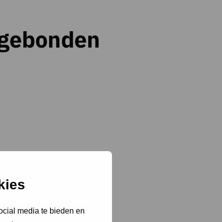
wgebonden
kies
ocial media te bieden en
een energieleverend gebouw.