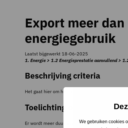
Export meer da
energiegebruik
Laatst bijgewerkt 18-06-2025
1. Energie > 1.2 Energieprestatie aanvullend > 1.
Beschrijving criteria
Het gaat hier om het finale energieverbruik (mete
Dez
Toelichting op criteria
We gebruiken cookies om
Er wordt meer duurzaam opgewekte elektriciteit o