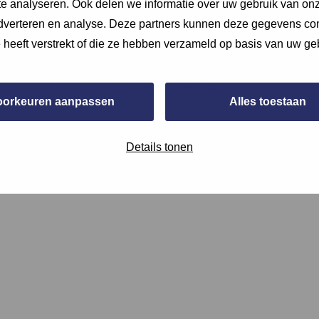
e analyseren. Ook delen we informatie over uw gebruik van onz
adverteren en analyse. Deze partners kunnen deze gegevens c
e heeft verstrekt of die ze hebben verzameld op basis van uw ge
che beoordeling van de energieprestaties van een gebouw of in
e-efficiëntie en de milieu-impact van een gebouw.
oorkeuren aanpassen
Alles toestaan
Details tonen
ning. Voeg deze bij de bijlages bij de vraag of een apart docu