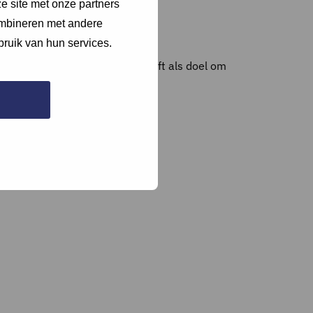
e site met onze partners
ombineren met andere
bruik van hun services.
stallatie. Deze berekening heeft als doel om
ment en verwijs hierna.