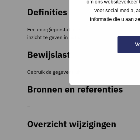
om ons websiteverkeer t
Definities
voor social media, 
informatie die u aan z
Een energieprestatieberekening is een systematis
inzicht te geven in het energieverbruik, de energi
V
Bewijslast
Gebruik de gegevens uit de energieprestatiebereke
Bronnen en referenties
–
Overzicht wijzigingen