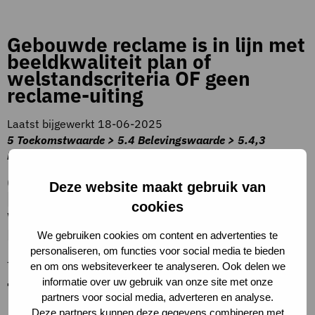
Gebouwde reclame is in lijn met
beeldkwaliteit plan of
welstandscriteria OF geen
reclame-uiting
Laatst bijgewerkt 18-06-2025
5 Toekomstwaarde > 5.4 Belevingswaarde > 5.4,3
Belevingswaarde buitenzijde
Gebouwde reclame is in lijn met
Deze website maakt gebruik van
beeldkwaliteit plan of
cookies
welstandscriteria OF geen
reclame-uiting
We gebruiken cookies om content en advertenties te
personaliseren, om functies voor social media te bieden
–
en om ons websiteverkeer te analyseren. Ook delen we
informatie over uw gebruik van onze site met onze
Toelichting op criteria
partners voor social media, adverteren en analyse.
Deze partners kunnen deze gegevens combineren met