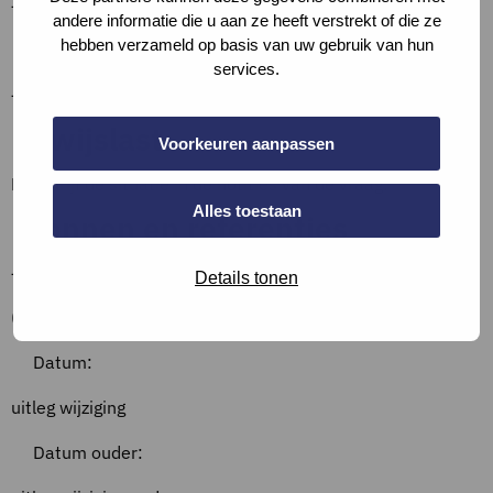
–
andere informatie die u aan ze heeft verstrekt of die ze
Definities
hebben verzameld op basis van uw gebruik van hun
services.
–
Bewijslast
Voorkeuren aanpassen
Beschrijf de situatie in de notities van de vraag.
Alles toestaan
Bronnen en referenties
–
Details tonen
Overzicht wijzigingen
Datum:
uitleg wijziging
Datum ouder: