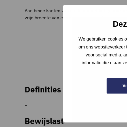
Aan beide kanten van de deur moet het gebruiker
vrije breedte van een doorgang vereist.
Dez
We gebruiken cookies om
om ons websiteverkeer t
voor social media, 
informatie die u aan z
V
Definities
–
Bewijslast