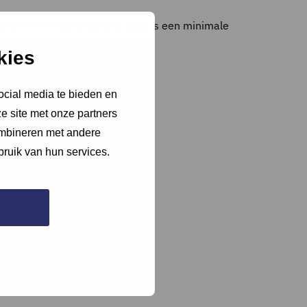
ouwwerken leefomgeving (Bbl) is een minimale
kies
ocial media te bieden en
e site met onze partners
ombineren met andere
bruik van hun services.