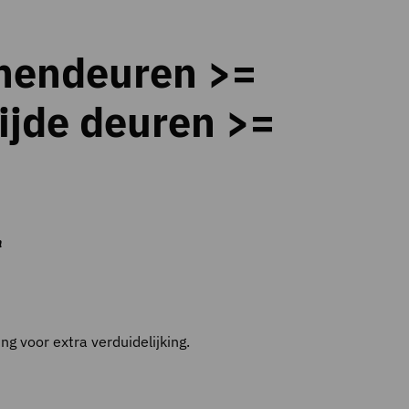
nnendeuren >=
zijde deuren >=
n
ing voor extra verduidelijking.