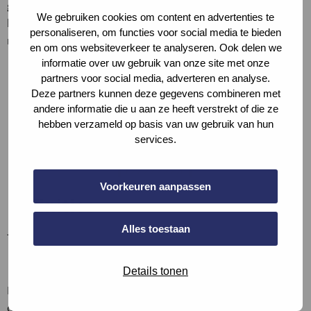
gebruikersoppervlak gemeten worden en voldoen. Volgens
We gebruiken cookies om content en advertenties te
het Besluit bouwwerken leefomgeving (Bbl) is een
personaliseren, om functies voor social media te bieden
minimale vrije breedte van een doorgang vereist.
en om ons websiteverkeer te analyseren. Ook delen we
informatie over uw gebruik van onze site met onze
partners voor social media, adverteren en analyse.
Deze partners kunnen deze gegevens combineren met
andere informatie die u aan ze heeft verstrekt of die ze
hebben verzameld op basis van uw gebruik van hun
services.
Voorkeuren aanpassen
Definities
Alles toestaan
–
Bewijslast
Details tonen
Beschrijf de situatie, vul aan met (een screenshot van)
documentatie, of verwijs hiernaar.