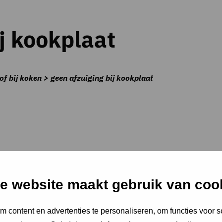
j kookplaat
of bij koken > geen afzuiging bij kookplaat
e website maakt gebruik van coo
 content en advertenties te personaliseren, om functies voor s