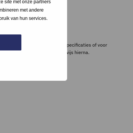
e site met onze partners
ombineren met andere
bruik van hun services.
nkoopfactuur aan met product specificaties of voor
 of een apart document en verwijs hierna.