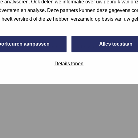
e analyseren. Ook delen we informatie over uw gebruik van onz
adverteren en analyse. Deze partners kunnen deze gegevens c
e heeft verstrekt of die ze hebben verzameld op basis van uw ge
oorkeuren aanpassen
Alles toestaan
oto tijdens de opname van het installatiesysteem, lever een aa
installatietekeningen. Voeg deze bij de bijlages bij de vraag
Details tonen