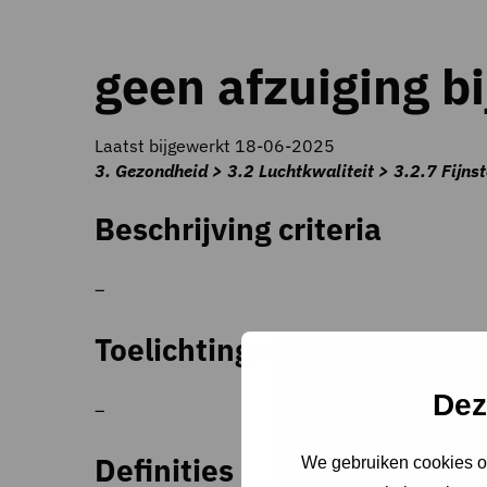
geen afzuiging bi
Laatst bijgewerkt 18-06-2025
3. Gezondheid > 3.2 Luchtkwaliteit > 3.2.7 Fijnst
Beschrijving criteria
–
Toelichting op criteria
Dez
–
Definities
We gebruiken cookies om