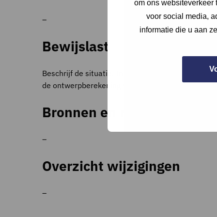
om ons websiteverkeer t
voor social media, 
–
informatie die u aan z
Bewijslast
V
Beschrijf de situatie. Indien mogelijk maak een f
de ontwerpberekening voldoen omgevingsvergunning 
Bronnen en referenties
–
Overzicht wijzigingen
–