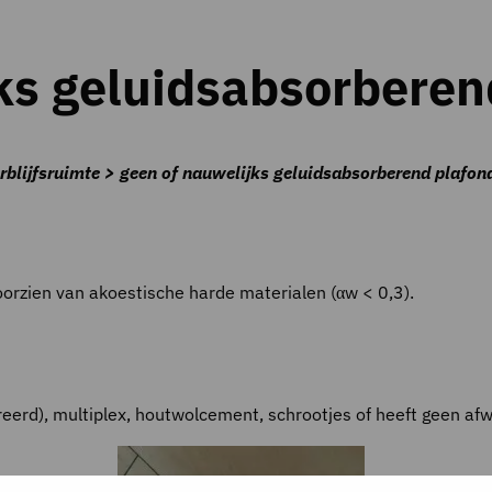
ks geluidsabsorberen
rblijfsruimte > geen of nauwelijks geluidsabsorberend plafon
voorzien van akoestische harde materialen (αw < 0,3).
eerd), multiplex, houtwolcement, schrootjes of heeft geen afw