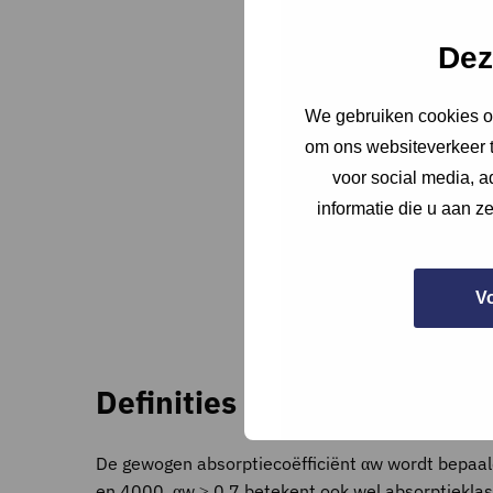
Dez
We gebruiken cookies om
om ons websiteverkeer t
voor social media, 
informatie die u aan z
V
Definities
De gewogen absorptiecoëfficiënt αw wordt bepaal
en 4000. αw ≥ 0,7 betekent ook wel absorptieklas