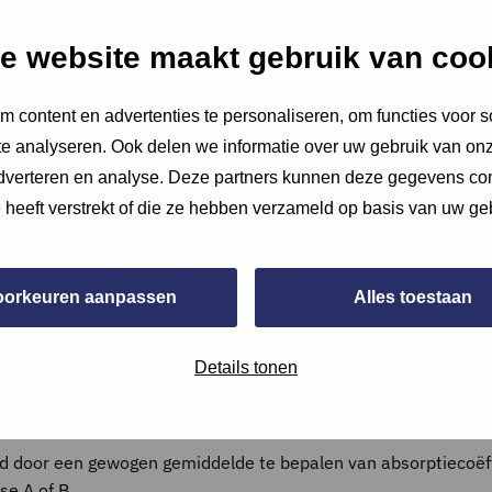
e website maakt gebruik van coo
 content en advertenties te personaliseren, om functies voor s
e analyseren. Ook delen we informatie over uw gebruik van onz
adverteren en analyse. Deze partners kunnen deze gegevens c
e heeft verstrekt of die ze hebben verzameld op basis van uw ge
oorkeuren aanpassen
Alles toestaan
Afbeelding 1. multiplex
plafondafwerking
Details tonen
d door een gewogen gemiddelde te bepalen van absorptiecoëff
se A of B.