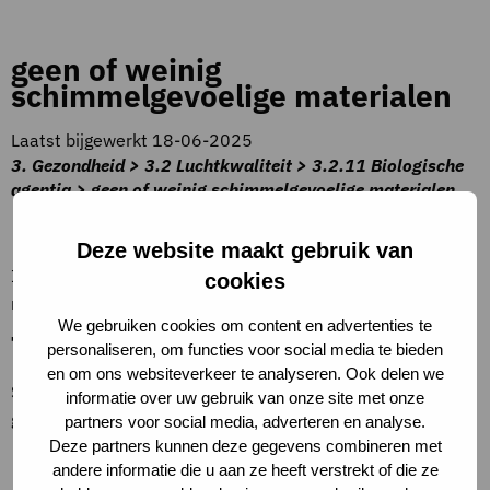
geen of weinig
schimmelgevoelige materialen
Laatst bijgewerkt 18-06-2025
3. Gezondheid > 3.2 Luchtkwaliteit > 3.2.11 Biologische
agentia > geen of weinig schimmelgevoelige materialen
Beschrijving criteria
Deze website maakt gebruik van
In alle sanitaire ruimtes zijn geen schimmelgevoelige
cookies
materialen toegepast.
We gebruiken cookies om content en advertenties te
Toelichting op criteria
personaliseren, om functies voor social media te bieden
en om ons websiteverkeer te analyseren. Ook delen we
Schimmelgevoelige materialen: Spackspuitwerk,
informatie over uw gebruik van onze site met onze
geschilderde muren, ongelakt hout.
partners voor social media, adverteren en analyse.
Deze partners kunnen deze gegevens combineren met
Definities
andere informatie die u aan ze heeft verstrekt of die ze