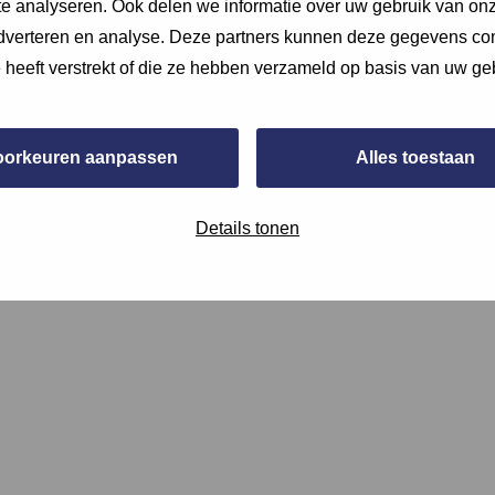
e analyseren. Ook delen we informatie over uw gebruik van onz
adverteren en analyse. Deze partners kunnen deze gegevens c
e heeft verstrekt of die ze hebben verzameld op basis van uw ge
oorkeuren aanpassen
Alles toestaan
en proces of bedrijfsruimte en of deze winbaar zijn voor de kli
Details tonen
wijs hierna.