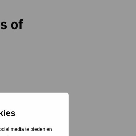
s of
an de bedrijfshal.
kies
ocial media te bieden en