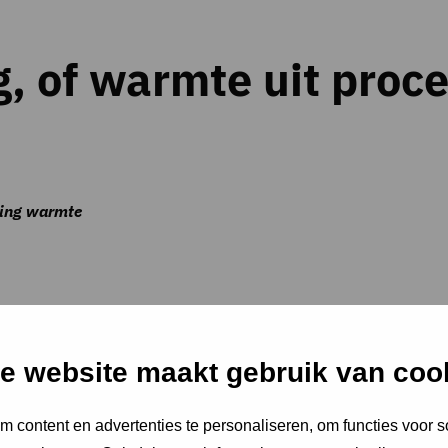
 of warmte uit proce
king warmte
 proces of bedrijfsruimte zijn winbaar voor de klimatisering v
e website maakt gebruik van coo
 content en advertenties te personaliseren, om functies voor s