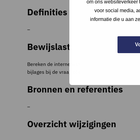
om ons websiteverkeer t
Definities
voor social media, 
informatie die u aan z
–
Bewijslast
V
Bereken de interne warmtelasten ten gevolge van e
bijlages bij de vraag of een apart document en ver
Bronnen en referenties
–
Overzicht wijzigingen