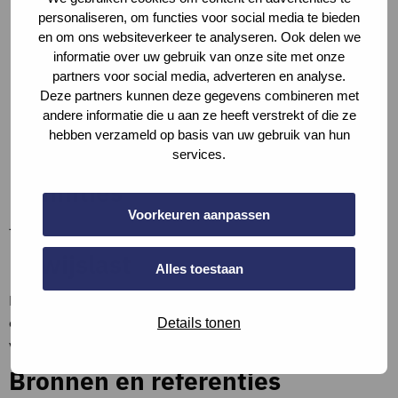
middelbaar onderwijs: 1,5 – 4,9 plaatsen per 100
personaliseren, om functies voor social media te bieden
leerlingen
en om ons websiteverkeer te analyseren. Ook delen we
bedrijven: 1,2 – 2,4 plaatsen
informatie over uw gebruik van onze site met onze
logies: 0,3 – 12,6 plaatsen per 10 kamers
partners voor social media, adverteren en analyse.
bijeenkomstgebouwen: 0,75 – 13,7 plaatsen
Deze partners kunnen deze gegevens combineren met
winkels: 1,2 – 6,9 plaatsen
andere informatie die u aan ze heeft verstrekt of die ze
sporthallen : 0,9 – 3,5 plaatsen
hebben verzameld op basis van uw gebruik van hun
services.
zwembaden: 8,0 – 13,3 plaatsen per 100 m2 bassin
Definities
Voorkeuren aanpassen
–
Bewijslast
Alles toestaan
Beschrijf de situatie, toon de berekening en vul aan met
een screenshot van de gemeentelijke parkeernorm, of
Details tonen
verwijs hiernaar.
Bronnen en referenties