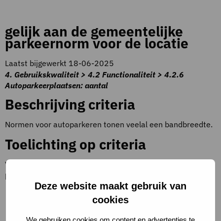
gelijk aan de gemeentelijke
parkeernorm voor de locatie
Laatst bijgewerkt 18-06-2025
4. Gebruikskwaliteit > 4.2 Functionaliteit > 4.2.6
Autoparkeerplaatsen: aantal
Beschrijving criteria
Normen voor autoparkeren tonen veelal een bandbreedte.
Toelichting op criteria
Voor verschillende gebruiksfuncties is bekend (per 100 m2
bvo):
Deze website maakt gebruik van
kantoren: 0,4 – 2,6 plaatsen
cookies
primair onderwijs: 0,38 – 1,0 plaatsen per lokaal
We gebruiken cookies om content en advertenties te