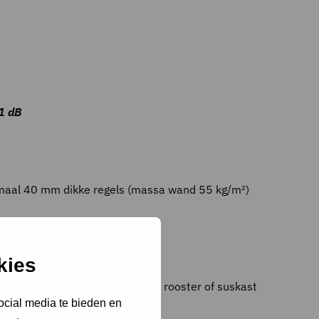
31 dB
imaal 40 mm dikke regels (massa wand 55 kg/m²)
kies
moppervlak, het type glas, type rooster of suskast
ocial media te bieden en
tie.