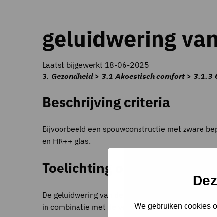
geluidwering van
Laatst bijgewerkt 18-06-2025
3. Gezondheid > 3.1 Akoestisch comfort > 3.1.3 G
Beschrijving criteria
Bijvoorbeeld een spouwconstructie met zware bep
en HR++ glas.
Toelichting op criteria
Dez
De geluidwering van de gevel hangt sterk af van d
We gebruiken cookies om
in combinatie met de ventilatie-eis. De in de help