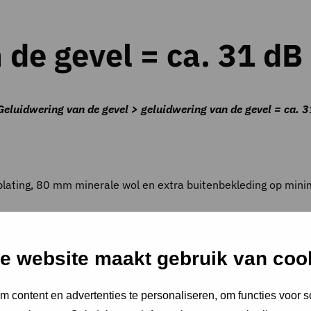
 de gevel = ca. 31 dB
eluidwering van de gevel > geluidwering van de gevel = ca. 
lating, 80 mm minerale wol en extra buitenbekleding op min
e website maakt gebruik van coo
e specifieke omstandigheden zoals het geveloppervlak, het raa
 content en advertenties te personaliseren, om functies voor s
 tekst gegeven waarde voor de geluidwering is een grove indica