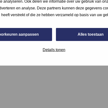
e analyseren. Ook delen we informatie over uw gebruik van onz
adverteren en analyse. Deze partners kunnen deze gegevens c
e heeft verstrekt of die ze hebben verzameld op basis van uw ge
vermogen van de gevel van een gebouw om geluid van buitenaf 
 belangrijk in gebouwen die zich in lawaaiige omgevingen bevin
itgedrukt in een waarde die de geluidsreductie aangeeft in dec
oorkeuren aanpassen
Alles toestaan
Details tonen
elijk maak foto’s tijdens de opname per aanwezig onderdeel. Voe