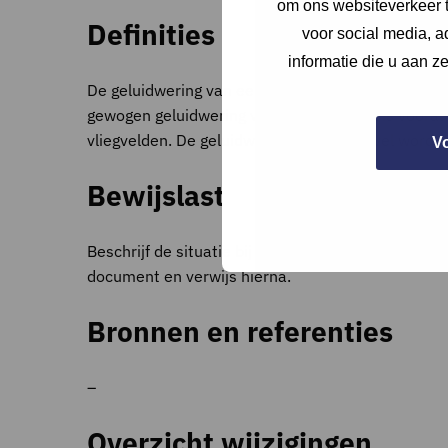
om ons websiteverkeer t
Definities
voor social media, 
informatie die u aan z
De geluidwering van een gevel verwijst naar het 
gewogen geluidwering van een gevel. Dit is vooral
vliegvelden. De geluidwering van een gevel wordt u
V
Bewijslast
Beschrijf de situatie bij de notities en indien mog
document en verwijs hierna.
Bronnen en referenties
–
Overzicht wijzigingen