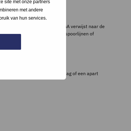
e site met onze partners
ombineren met andere
bruik van hun services.
te verminderen of te dempen. GA verwijst naar de
den, zoals langs drukke wegen, spoorlijnen of
ibel (dB).
g deze bij de bijlages bij de vraag of een apart