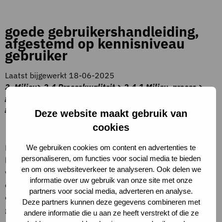
goede gebruikershandleiding,
afgestemd op kennisniveau
gebruiker
Laatst bijgewerkt 18-06-2025
2. Milieu> 2.4 Proceskwaliteit > 2.4.1 Milieu, proces >
goede gebruikershandleiding, afgestemd op kennisniveau
gebruiker
Deze website maakt gebruik van
Beschrijving criteria
cookies
De handleiding geeft de gebouwgebruiker heldere,
We gebruiken cookies om content en advertenties te
personaliseren, om functies voor social media te bieden
begrijpelijke uitleg over het zorgvuldig gebruik van de
en om ons websiteverkeer te analyseren. Ook delen we
voorzieningen voor (drink)waterbesparing, afvalscheiding
informatie over uw gebruik van onze site met onze
en over onderhoud, reparatie en vervangen van
partners voor social media, adverteren en analyse.
onderdelen. De handleiding is beschikbaar voor de
Deze partners kunnen deze gegevens combineren met
gebruikers vanaf oplevering.
andere informatie die u aan ze heeft verstrekt of die ze