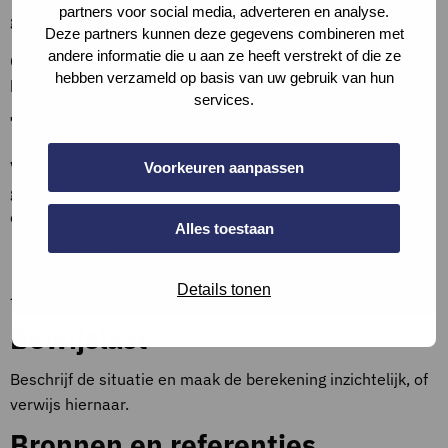
partners voor social media, adverteren en analyse.
groenoppervlak te delen door het kaveloppervlak.
Deze partners kunnen deze gegevens combineren met
andere informatie die u aan ze heeft verstrekt of die ze
Ga uit van de situatie zoals die is op het moment van
hebben verzameld op basis van uw gebruik van hun
beoordelen.
services.
Toelichting op criteria
Voorbeelden zijn een sedum- of grasdak, klimplanten of
Voorkeuren aanpassen
geveltuin. Halfverharding mag als 50% niet-verhard
oppervlak worden meegeteld
Alles toestaan
Definities
Details tonen
–
Bewijslast
Beschrijf de situatie en maak de berekening inzichtelijk, of
verwijs hiernaar.
Bronnen en referenties