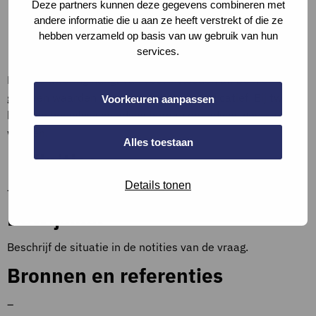
Deze partners kunnen deze gegevens combineren met
kalkzandsteen ≥ 200 mm
andere informatie die u aan ze heeft verstrekt of die ze
metal stud ≥ 150 mm met dubbele beplating en
hebben verzameld op basis van uw gebruik van hun
minerale wol.
services.
De geluidwering hangt van veel invloeden af. De hier
gegeven waarden en constructies zijn indicatief. Bij twijfel
Voorkeuren aanpassen
kan een bouwfysisch adviesbureau om advies gevraagd
worden.
Alles toestaan
Definities
Details tonen
–
Bewijslast
Beschrijf de situatie in de notities van de vraag.
Bronnen en referenties
–