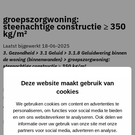
groepszorgwoning:
steenachtige constructie ≥ 350
kg/m²
Laatst bijgewerkt 18-06-2025
3. Gezondheid > 3.1 Geluid > 3.1.8 Geluidwering binnen
de woning (binnenwanden) > groepszorgwoning:
steenachtige constructie ≥ 350 kg/m²
Beschrijving criteria
Deze website maakt gebruik van
DnT,A ≥ 47 dB. Ten minste 95% van het totaal oppervlak
cookies
scheidingswanden voldoet minimaal aan dit criterium.
We gebruiken cookies om content en advertenties te
Toelichting op criteria
personaliseren, om functies voor social media te bieden
en om ons websiteverkeer te analyseren. Ook delen we
Bijvoorbeeld:
informatie over uw gebruik van onze site met onze
partners voor social media, adverteren en analyse.
betonwand ≥ 150 mm