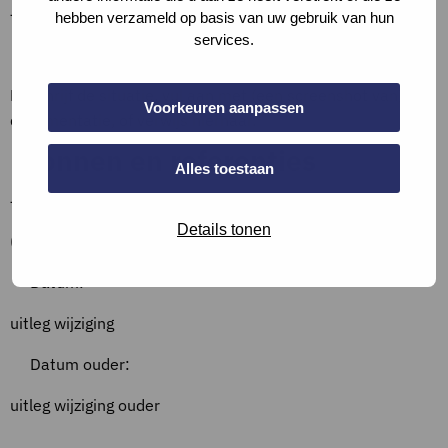
–
hebben verzameld op basis van uw gebruik van hun
services.
Bewijslast
Beschrijf de situatie, vul aan met (een screenshot van)
Voorkeuren aanpassen
documentatie, of verwijs hiernaar.
Bronnen en referenties
Alles toestaan
–
Details tonen
Overzicht wijzigingen
Datum:
uitleg wijziging
Datum ouder:
uitleg wijziging ouder