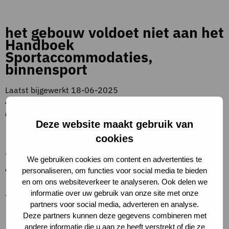
het gebouw voldoet niet aan het
Handboek
Sportaccommodaties,
binnensport
Laatst bijgewerkt 18-06-2025
4. Gebruikskwaliteit > 4.2 Functionaliteit > 4.2.6
Ruimtelijke en functionele diversiteit
Deze website maakt gebruik van
Beschrijving criteria
cookies
–
We gebruiken cookies om content en advertenties te
Toelichting op criteria
personaliseren, om functies voor social media te bieden
en om ons websiteverkeer te analyseren. Ook delen we
informatie over uw gebruik van onze site met onze
–
partners voor social media, adverteren en analyse.
Definities
Deze partners kunnen deze gegevens combineren met
andere informatie die u aan ze heeft verstrekt of die ze