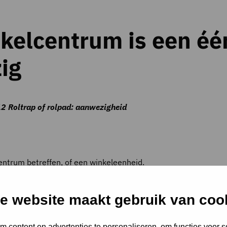
kelcentrum is een één
ig
12 Roltrap of rolpad: aanwezigheid
entrum betreffen, of een winkeleenheid.
e website maakt gebruik van coo
 content en advertenties te personaliseren, om functies voor s