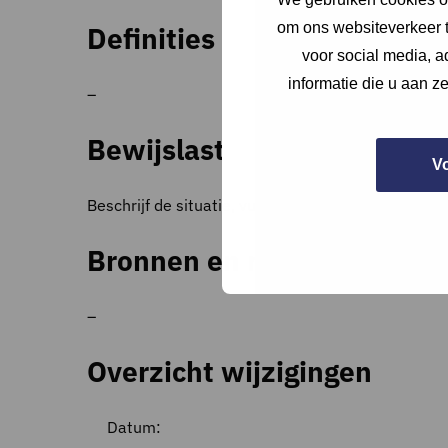
om ons websiteverkeer t
Definities
voor social media, 
informatie die u aan z
–
Bewijslast
V
Beschrijf de situatie, vul aan met een foto van d
Bronnen en referenties
–
Overzicht wijzigingen
Datum: