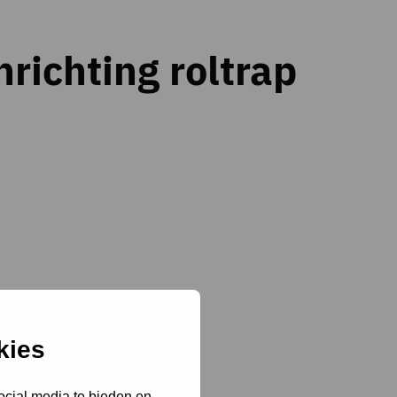
richting roltrap
kies
ocial media te bieden en