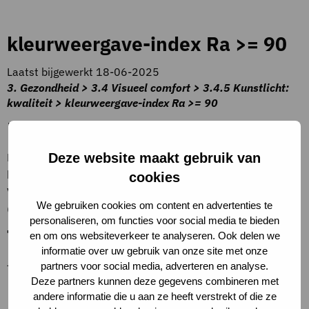
kleurweergave-index Ra >= 90
Laatst bijgewerkt 18-06-2025
3. Gezondheid > 3.4 Visueel comfort > 3.4.5 Kunstlicht:
kwaliteit > kleurweergave-index Ra >= 90
Beschrijving criteria
Meer dan 95% van alle lampen in alle verblijfsruimten
Deze website maakt gebruik van
hebben een kleurweergave-index (of CRI) hoger dan 90.
cookies
Voorbeelden zijn TL-lampen met kleur 927, 930 en 940
We gebruiken cookies om content en advertenties te
(volgens codering van Philips).
personaliseren, om functies voor social media te bieden
Toelichting op criteria
en om ons websiteverkeer te analyseren. Ook delen we
informatie over uw gebruik van onze site met onze
–
partners voor social media, adverteren en analyse.
Deze partners kunnen deze gegevens combineren met
Definities
andere informatie die u aan ze heeft verstrekt of die ze