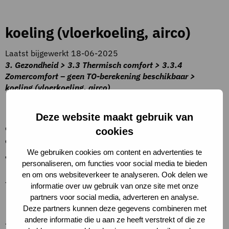
koeling (vloerkoeling, airco)
Laatst bijgewerkt 18-06-2025
3. Gezondheid > 3.3 Thermisch comfort > 3.3.4
Zomercomfort – geen TO-berekening beschikbaar >
koeling (vloerkoeling, airco)
Beschrijving criteria
Deze website maakt gebruik van
overdekt verkeersgebied is voorzien van koeling met een
cookies
capaciteit van minimaal 25 W per m2 GBO
We gebruiken cookies om content en advertenties te
Toelichting op criteria
personaliseren, om functies voor social media te bieden
en om ons websiteverkeer te analyseren. Ook delen we
–
informatie over uw gebruik van onze site met onze
partners voor social media, adverteren en analyse.
Definities.
Deze partners kunnen deze gegevens combineren met
andere informatie die u aan ze heeft verstrekt of die ze
–