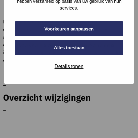
hebben verzameld op basis van uw gebruik van hun
Bewijslast
services.
Beschrijf de situatie. Indien mogelijk maak een foto tijdens
de opname van het installatiesysteem, lever een
Voorkeuren aanpassen
aankoopfactuur aan met product specificaties of voor de
ontwerpberekening voldoen omgevingsvergunning
Alles toestaan
installatietekeningen. Voeg deze bij de bijlages bij de vraag
of een apart document en verwijs hierna.
Details tonen
Bronnen en referenties
–
Overzicht wijzigingen
–