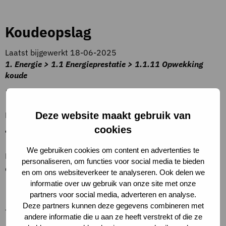
Koudeopslag
Laatst bijgewerkt 18-06-2025
1. Energie > 1.1 Energieprestatie > 1.1.11 Opwekking
koude
Beschrijving criteria
Minder dan 100% duurzame koude bron
Deze website maakt gebruik van
cookies
Toelichting op criteria
We gebruiken cookies om content en advertenties te
Koudeopslag zonder lokaal geproduceerde duurzame
personaliseren, om functies voor social media te bieden
elektriciteit.
en om ons websiteverkeer te analyseren. Ook delen we
informatie over uw gebruik van onze site met onze
Definities
partners voor social media, adverteren en analyse.
Deze partners kunnen deze gegevens combineren met
–
andere informatie die u aan ze heeft verstrekt of die ze