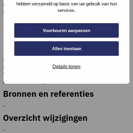
grotere luchtverdelingsopstelling dus grotere kanalen dan
hebben verzameld op basis van uw gebruik van hun
services.
HT luchtverwarming.
Definities
Voorkeuren aanpassen
–
Bewijslast
Alles toestaan
Maak een foto tijdens de opname van het
installatiesysteem of als bewijslast een aankoopfactuur.
Details tonen
Voeg deze bij de bijlages bij de vraag of een apart
document en verwijs hierna.
Bronnen en referenties
–
Overzicht wijzigingen
–