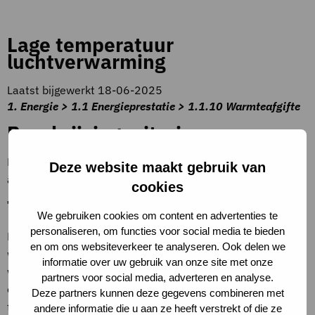
Lage temperatuur
luchtverwarming
Laatst bijgewerkt 18-06-2025
1. Energie > 1.1 Energieprestatie > 1.1.10 Warmteafgifte
Beschrijving criteria
Met inductie of air socks. LT luchtverwarming werkt met
Deze website maakt gebruik van
aanvoerlucht op een temperatuur van 45/25°C.
cookies
Toelichting op criteria
We gebruiken cookies om content en advertenties te
personaliseren, om functies voor social media te bieden
LT luchtverwarming is ontworpen voor gebouwen met lage
en om ons websiteverkeer te analyseren. Ook delen we
warmtebehoefte en om te werken met lage temperatuur
informatie over uw gebruik van onze site met onze
warmtebronnen zoals warmtepompen, zonneboilers, of
partners voor social media, adverteren en analyse.
condensatieketels die efficiënter zijn bij lagere
Deze partners kunnen deze gegevens combineren met
temperaturen. Vanwege de LT van de lucht vereist het een
andere informatie die u aan ze heeft verstrekt of die ze