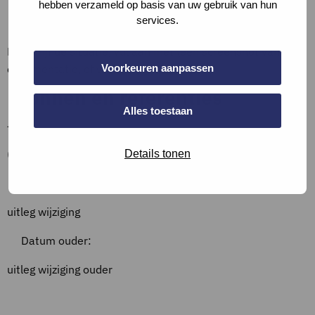
hebben verzameld op basis van uw gebruik van hun
Bewijslast
services.
Beschrijf de situatie, vul aan met (een screenshot van)
Voorkeuren aanpassen
documentatie, of verwijs hiernaar.
Bronnen en referenties
Alles toestaan
–
Overzicht wijzigingen
Details tonen
Datum:
uitleg wijziging
Datum ouder:
uitleg wijziging ouder