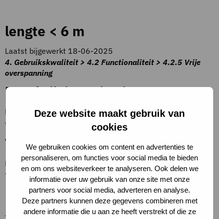
lengte < 6 m
Laatst bijgewerkt 18-06-2025
4. Gebruikskwaliteit > 4.2 Functionaliteit > 4.2.5 Vrije
overspanning
Beschrijving criteria
De lengte betreft de meest voorkomende overspanning
Deze website maakt gebruik van
tussen dragende wanden in het gebouw.
cookies
Toelichting op criteria
We gebruiken cookies om content en advertenties te
personaliseren, om functies voor social media te bieden
Bij een draagstructuur met kolommen en balken geldt
en om ons websiteverkeer te analyseren. Ook delen we
‘lengte >= 7,5m’.
informatie over uw gebruik van onze site met onze
partners voor social media, adverteren en analyse.
Definities
Deze partners kunnen deze gegevens combineren met
andere informatie die u aan ze heeft verstrekt of die ze
–