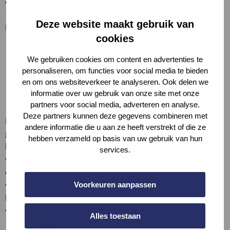
Toelichting op criteria
Deze website maakt gebruik van
Bijvoorbeeld:
cookies
massieve betonvloeren (200-300 mm)
We gebruiken cookies om content en advertenties te
houten vloeren of vloer van holle baksteen of lichtbeton
personaliseren, om functies voor social media te bieden
elementen (betonvloer ≤ 150 mm). Mits deze voorzien
en om ons websiteverkeer te analyseren. Ook delen we
zijn van verlaagd plafond van gipskarton (vrijhangend of
informatie over uw gebruik van onze site met onze
op veerregels) of minerale wol van minimaal 50 mm.
partners voor social media, adverteren en analyse.
Deze partners kunnen deze gegevens combineren met
De geluidwering hangt van veel invloeden af. De hier
andere informatie die u aan ze heeft verstrekt of die ze
gegeven waarden en constructies zijn indicatief. Bij twijfel
hebben verzameld op basis van uw gebruik van hun
kan een bouwfysisch adviesbureau om advies gevraagd
services.
worden. De beoordeling is op basis van buren met
eenzelfde gebruiksfunctie. Als in een specifiek geval een
woning grenst aan een andere gebruiksfunctie dient de
Voorkeuren aanpassen
beoordeling plaats te vinden op basis van GPR Gebouw
voor woningen.
Alles toestaan