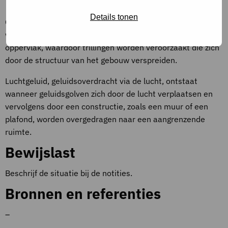
Definities
Details tonen
Contactgeluid, ook wel structuurgeluid genoemd, ontstaat
wanneer een object direct contact maakt met een
oppervlak, waardoor trillingen worden veroorzaakt die zich
door de structuur van het gebouw verspreiden.
Luchtgeluid, geluidsoverdracht via de lucht, ontstaat
wanneer geluidsgolven zich door de lucht verplaatsen en
vervolgens door een constructie, zoals een muur of een
plafond, worden overgedragen naar een aangrenzende
ruimte.
Bewijslast
Beschrijf de situatie bij de notities.
Bronnen en referenties
–