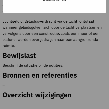
oppervlak, waardoor trillingen worden veroorzaakt die zich
door de structuur van het gebouw verspreiden.
Luchtgeluid, geluidsoverdracht via de lucht, ontstaat
wanneer geluidsgolven zich door de lucht verplaatsen en
vervolgens door een constructie, zoals een muur of een
plafond, worden overgedragen naar een aangrenzende
ruimte.
Bewijslast
Beschrijf de situatie bij de notities.
Bronnen en referenties
–
Overzicht wijzigingen
–