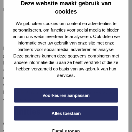
Deze website maakt gebruik van
Bijvoorbeeld:
cookies
Holle baksteen vloeren, vloeren van lichtbeton
We gebruiken cookies om content en advertenties te
elementen (beton ≤ 150mm)
personaliseren, om functies voor social media te bieden
Houten vloeren (zonder plafond of met stucplafond o.g.)
en om ons websiteverkeer te analyseren. Ook delen we
informatie over uw gebruik van onze site met onze
De geluidwering hangt van veel invloeden af. De hier
partners voor social media, adverteren en analyse.
gegeven waarden en constructies zijn indicatief. Bij twijfel
Deze partners kunnen deze gegevens combineren met
andere informatie die u aan ze heeft verstrekt of die ze
kan een bouwfysisch adviesbureau om advies gevraagd
hebben verzameld op basis van uw gebruik van hun
worden. De beoordeling is op basis van buren met
services.
eenzelfde gebruiksfunctie. Als in een specifiek geval een
woning grenst aan een andere gebruiksfunctie dient de
beoordeling plaats te vinden op basis van GPR Gebouw
Voorkeuren aanpassen
voor woningen.
Definities
Alles toestaan
Contactgeluid, ook wel structuurgeluid genoemd, ontstaat
wanneer een object direct contact maakt met een
Details tonen