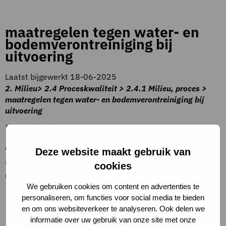
maatregelen tegen water- en
bodemverontreiniging bij
uitvoering
Laatst bijgewerkt 18-06-2025
2. Milieu> 2.4 Proceskwaliteit > 2.4.1 Milieu, proces >
maatregelen tegen water- en bodemverontreiniging bij
uitvoering
Beschrijving criteria
Voorkomen van verontreiniging van water en bodem
Deze website maakt gebruik van
tijdens de uitvoering door toepassing van één maatregel
cookies
uit:
We gebruiken cookies om content en advertenties te
Afspraken maken met en scholing/uitleg geven aan
personaliseren, om functies voor social media te bieden
medewerkers en de naleving daarvan controleren
en om ons websiteverkeer te analyseren. Ook delen we
informatie over uw gebruik van onze site met onze
Niet gebruiken van verontreinigend materieel of