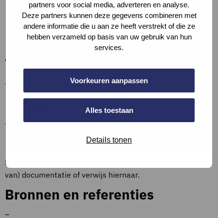
partners voor social media, adverteren en analyse.
materialen
Deze partners kunnen deze gegevens combineren met
Bij gebruik van verontreinigend materieel of materialen,
andere informatie die u aan ze heeft verstrekt of die ze
maatregelen nemen ter bescherming van mens en
hebben verzameld op basis van uw gebruik van hun
milieu
services.
Toelichting op criteria
Voorkeuren aanpassen
–
Definities
Alles toestaan
–
Bewijslast
Details tonen
Beschrijf de situatie en upload een foto, (een screenshot
van) documentatie of verwijs hiernaar.
Bronnen en referenties
–