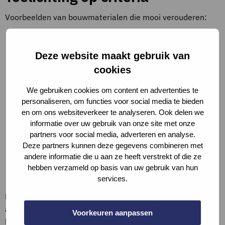
Voorbeelden van bouwmaterialen die mooi verouderen:
Hout is een klassiek voorbeeld van een materiaal dat
prachtig kan verouderen: Ceder, Eiken, Teak. Hout dat
Deze website maakt gebruik van
op de juiste manier wordt behandeld en onderhouden,
cookies
kan decennialang meegaan en een warme, natuurlijke
uitstraling behouden.
We gebruiken cookies om content en advertenties te
Metalen: verschillende metalen ontwikkelen unieke
personaliseren, om functies voor social media te bieden
patina’s die hun aantrekkingskracht vergroten: Koper,
en om ons websiteverkeer te analyseren. Ook delen we
informatie over uw gebruik van onze site met onze
Cortenstaal en Zink.
partners voor social media, adverteren en analyse.
Natuursteen kan op een elegante manier verouderen:
Deze partners kunnen deze gegevens combineren met
Marmer, Leisteen en Kalksteen
andere informatie die u aan ze heeft verstrekt of die ze
Baksteen is bekend om zijn duurzaamheid en kan mooi
hebben verzameld op basis van uw gebruik van hun
verouderen.
services.
De manier waarop materialen verouderen is sterk
afhankelijk van factoren zoals klimaat, onderhoud en
Voorkeuren aanpassen
blootstelling aan de elementen. Bovendien kan het