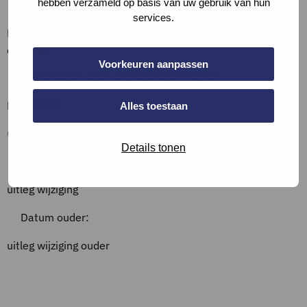
Bewijslast
hebben verzameld op basis van uw gebruik van hun
services.
Beschrijf de situatie en vul aan met een foto van de
opname.
Voorkeuren aanpassen
Bronnen en referenties
NEN 2767
Alles toestaan
Overzicht wijzigingen
Details tonen
Datum:
uitleg wijziging
Datum ouder:
uitleg wijziging ouder