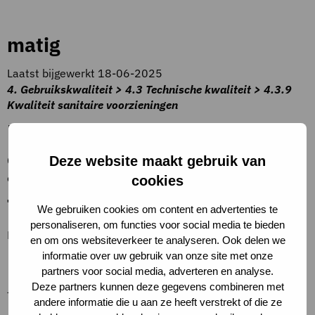
matig
Laatst bijgewerkt 18-06-2025
4. Gebruikskwaliteit > 4.3 Technische kwaliteit > 4.3.9
Kwaliteit sanitaire voorzieningen
Beschrijving criteria
Conditiescore 4 – Het verouderingsproces heeft het bouw-
Deze website maakt gebruik van
of installatiedeel regelmatig in zijn greep.
cookies
Toelichting op criteria
We gebruiken cookies om content en advertenties te
personaliseren, om functies voor social media te bieden
Functievervulling is incidenteel in gevaar (NEN 2767).
en om ons websiteverkeer te analyseren. Ook delen we
informatie over uw gebruik van onze site met onze
Definities
partners voor social media, adverteren en analyse.
Deze partners kunnen deze gegevens combineren met
–
andere informatie die u aan ze heeft verstrekt of die ze