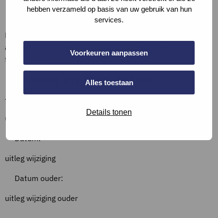
hebben verzameld op basis van uw gebruik van hun
Bewijslast
services.
Beschrijf de situatie, toon de berekening (en vul eventueel
aan met een screenshot van de gemeentelijke
Voorkeuren aanpassen
fietsparkeernorm), of verwijs hiernaar.
Bronnen en referenties
Alles toestaan
–
Details tonen
Overzicht wijzigingen
Datum:
uitleg wijziging
Datum ouder:
uitleg wijziging ouder