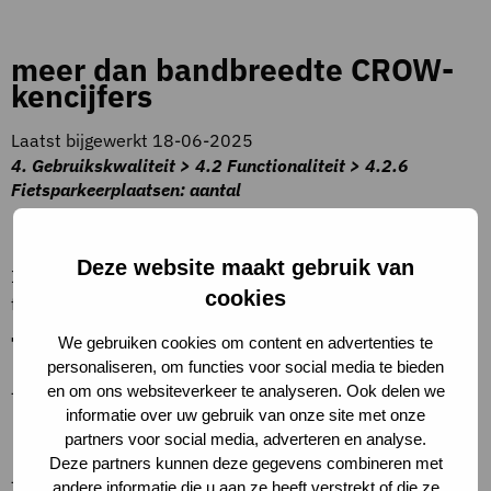
meer dan bandbreedte CROW-
kencijfers
Laatst bijgewerkt 18-06-2025
4. Gebruikskwaliteit > 4.2 Functionaliteit > 4.2.6
Fietsparkeerplaatsen: aantal
Beschrijving criteria
Deze website maakt gebruik van
In plaats van kencijfers is de gemeentelijke
cookies
fietsparkeernorm voor de locatie + 20% te hanteren.
Toelichting op criteria
We gebruiken cookies om content en advertenties te
personaliseren, om functies voor social media te bieden
en om ons websiteverkeer te analyseren. Ook delen we
–
informatie over uw gebruik van onze site met onze
Definities
partners voor social media, adverteren en analyse.
Deze partners kunnen deze gegevens combineren met
–
andere informatie die u aan ze heeft verstrekt of die ze