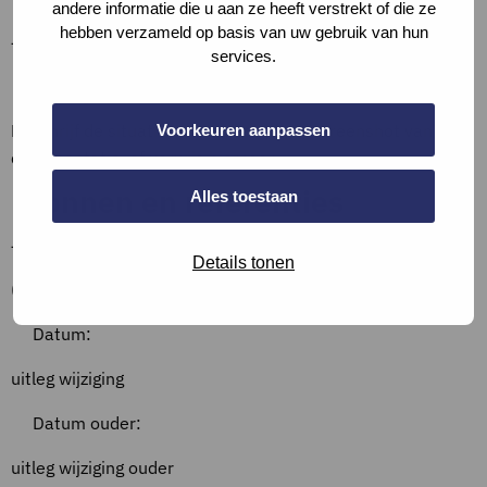
andere informatie die u aan ze heeft verstrekt of die ze
hebben verzameld op basis van uw gebruik van hun
–
services.
Bewijslast
Beschrijf de situatie, vul aan met (een screenshot van)
Voorkeuren aanpassen
documentatie, of verwijs hiernaar.
Bronnen en referenties
Alles toestaan
–
Details tonen
Overzicht wijzigingen
Datum:
uitleg wijziging
Datum ouder:
uitleg wijziging ouder