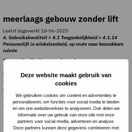
meerlaags gebouw zonder lift
Laatst bijgewerkt 18-06-2025
4. Gebruikskwaliteit > 4.1 Toegankelijkheid > 4.1.14
Personenlift in winkeleenheid, op route naar bezoekbare
ruimte
Beschrijving criteria
Het gebouw heeft meer dan één bouwlaag. <br/>
Deze website maakt gebruik van
De totale vloeroppervlakte van de extra bouwlagen is
cookies
groter dan de helft van de vloeroppervlakte van de begane-
grondlaag en het gaat hierbij om primaire ruimten.
We gebruiken cookies om content en advertenties te
personaliseren, om functies voor social media te bieden
Toelichting op criteria
en om ons websiteverkeer te analyseren. Ook delen we
informatie over uw gebruik van onze site met onze
–
partners voor social media, adverteren en analyse.
Deze partners kunnen deze gegevens combineren met
Definities