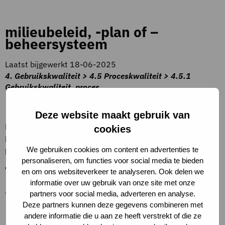
milieubeleid, -plan of –
beheersysteem
Laatst bijgewerkt 18-06-2025
4. Gebruikskwaliteit > 4.5 Proceskwaliteit > 4.5.1
Gebruikskwaliteit, proces
Beschrijving criteria
Deze website maakt gebruik van
De eigenaar heeft een milieubeleid, -plan of –
cookies
beheersysteem voor het gebouw ontwikkeld. Het plan
We gebruiken cookies om content en advertenties te
beschikt over verplichte verbeterdoelen.
personaliseren, om functies voor social media te bieden
Toelichting op criteria
en om ons websiteverkeer te analyseren. Ook delen we
informatie over uw gebruik van onze site met onze
–
partners voor social media, adverteren en analyse.
Deze partners kunnen deze gegevens combineren met
Definities
andere informatie die u aan ze heeft verstrekt of die ze