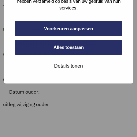
hebben verzameld op basis van uw gebruik van hun
–
services.
Bewijslast
Voorkeuren aanpassen
Upload (een screenshot van) het plan of verwijs hiernaar.
Bronnen en referenties
Alles toestaan
Overzicht wijzigingen
Details tonen
Datum:
uitleg wijziging
Datum ouder:
uitleg wijziging ouder