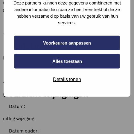
loopafstand van gebouw)
is zichtbaar vanaf het openbaar
Deze partners kunnen deze gegevens combineren met
gebied.
andere informatie die u aan ze heeft verstrekt of die ze
hebben verzameld op basis van uw gebruik van hun
Definities
services.
–
Bewijslast
Voorkeuren aanpassen
Beschrijf de situatie in de notities van de vraag.
Alles toestaan
Bronnen en referenties
Details tonen
–
Overzicht wijzigingen
Datum:
uitleg wijziging
Datum ouder: