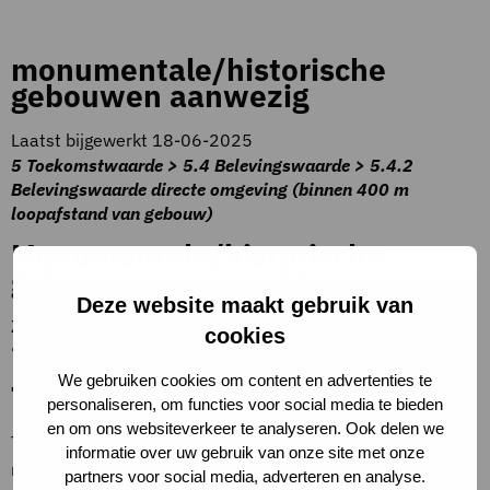
monumentale/historische
gebouwen aanwezig
Laatst bijgewerkt 18-06-2025
5 Toekomstwaarde > 5.4 Belevingswaarde > 5.4.2
Belevingswaarde directe omgeving (binnen 400 m
loopafstand van gebouw)
Monumentale/historische
gebouwen aanwezig
Deze website maakt gebruik van
Zie:
www.atlasleefomgeving.nl
, selecteer de kaart
cookies
‘Rijksmonumenten’.
We gebruiken cookies om content en advertenties te
Toelichting op criteria
personaliseren, om functies voor social media te bieden
en om ons websiteverkeer te analyseren. Ook delen we
Ten minste één gebouw of bouwwerk met
informatie over uw gebruik van onze site met onze
monumentenstatus in de directe nabijheid
(binnen 400 m
partners voor social media, adverteren en analyse.