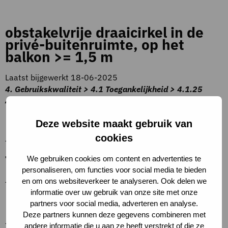
obstakelvrije draaicirkel in de
privé-buitenruimte, op het
balkon >= 1,5 m
Laatst bijgewerkt 18-06-2025
4. Gebruikskwaliteit > 4.1 Toegankelijkheid > 4.1.25
Afmetingen overige verkeersruimten
Beschrijving criteria
Deze website maakt gebruik van
cookies
–
Toelichting op criteria
We gebruiken cookies om content en advertenties te
personaliseren, om functies voor social media te bieden
–
en om ons websiteverkeer te analyseren. Ook delen we
informatie over uw gebruik van onze site met onze
Definities
partners voor social media, adverteren en analyse.
Deze partners kunnen deze gegevens combineren met
–
andere informatie die u aan ze heeft verstrekt of die ze